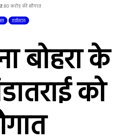
 ₹2.80 करोड़ की सौगात
ाम
छत्तीसगढ़
ा बोहरा के
ांडातराई को
सौगात