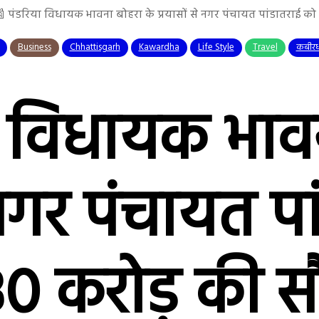
 पंडरिया विधायक भावना बोहरा के प्रयासों से नगर पंचायत पांडातराई को
Business
Chhattisgarh
Kawardha
Life Style
Travel
कबीरध
ा विधायक भावन
े नगर पंचायत प
0 करोड़ की 