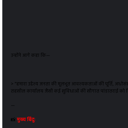
उन्होंने आगे कहा कि—
> “हमारा उद्देश्य जनता की मूलभूत आवश्यकताओं की पूर्ति, अधोसंरच
तहसील कार्यालय जैसी कई सुविधाओं की सौगात पांडातराई को मिल च
—
📸
मुख्य बिंदु: