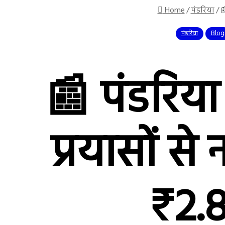
Home
/
पंडरिया
/

पंडरिया
Blog
📰 पंडरिय
प्रयासों स
₹2.8