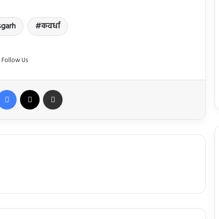
sgarh
कवर्धा
Follow Us
Facebook
X
Share via Email