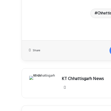
Chhatti
Share
KT Chhattisgarh News
Website