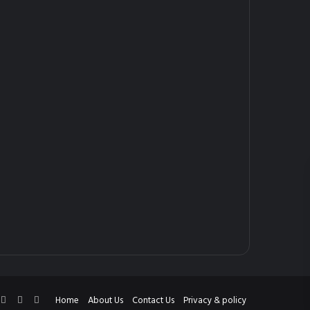
cebook
X
YouTube
Instagram
Home
About Us
Contact Us
Privacy & policy