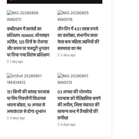
कबीरधाम में सरपंचों का
तीन दिन में 4.51 लाख रुपये
प्रशिक्षण: NMMS ऑनलाइन
का कारोबार, संभागीय सरस
अटेंडेंस, 125 दिनों के रोजगार
मेला बना महिला उद्यमियों की
और समय पर मजदूरी भुगतान
सफलता का मंच
पर दिया गया विशेष प्रशिक्षण
2 days ago
1 day ago
151 किमी की कांवड़ पदयात्रा
03 अगस्त की भोरमदेव
पर फिर निकलेंगी विधायक
पदयात्रा को ऐतिहासिक बनाने
भावना बोहरा, 10 अगस्त से
की अपील, जिला पंचायत की
अमरकंटक से होगा शुभारंभ
सामान्य सभा में तैयारियों की
समीक्षा
6 days ago
6 days ago