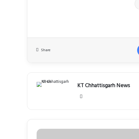
Share
KT Chhattisgarh News
We
bsi
te