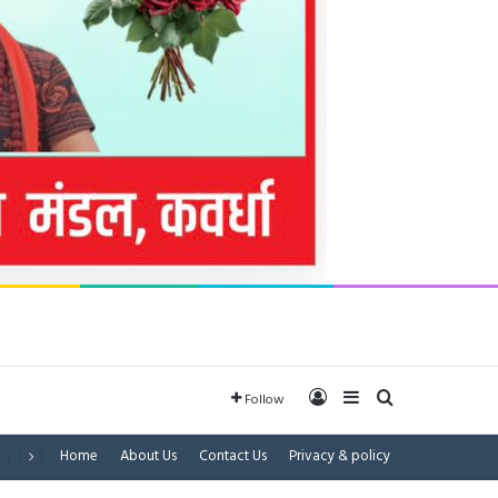
Log In
Sidebar
Search for
Follow
Home
About Us
Contact Us
Privacy & policy