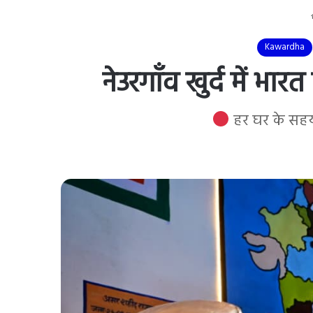
Kawardha
नेउरगाँव खुर्द में भ
हर घर के सहयो