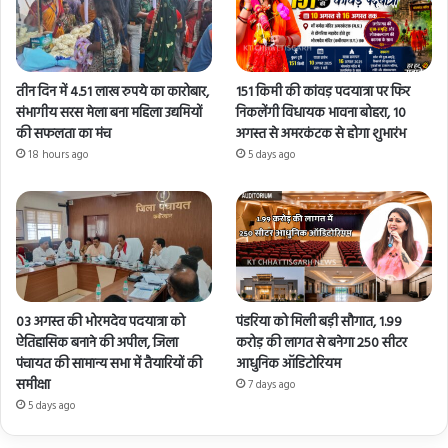
तीन दिन में 4.51 लाख रुपये का कारोबार,
151 किमी की कांवड़ पदयात्रा पर फिर
संभागीय सरस मेला बना महिला उद्यमियों
निकलेंगी विधायक भावना बोहरा, 10
की सफलता का मंच
अगस्त से अमरकंटक से होगा शुभारंभ
18 hours ago
5 days ago
03 अगस्त की भोरमदेव पदयात्रा को
पंडरिया को मिली बड़ी सौगात, 1.99
ऐतिहासिक बनाने की अपील, जिला
करोड़ की लागत से बनेगा 250 सीटर
पंचायत की सामान्य सभा में तैयारियों की
आधुनिक ऑडिटोरियम
समीक्षा
7 days ago
5 days ago