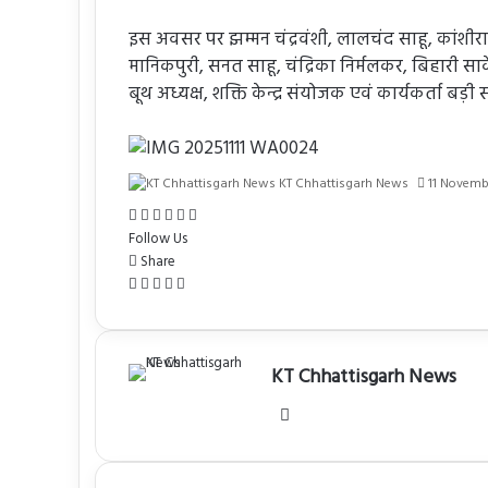
इस अवसर पर झम्मन चंद्रवंशी, लालचंद साहू, कांशीराम
मानिकपुरी, सनत साहू, चंद्रिका निर्मलकर, बिहारी स
बूथ अध्यक्ष, शक्ति केन्द्र संयोजक एवं कार्यकर्ता बड़ी स
KT Chhattisgarh News
11 Novemb
Facebook
X
Messenger
Messenger
WhatsApp
Share
via
Follow Us
Email
Share
Facebook
X
WhatsApp
Telegram
Share
via
Email
KT Chhattisgarh News
Website