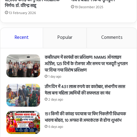
₹10,000 करोड़ का भुगतान ऐतिहासिक
भावना बोहरा ने किया भूमिपूजन
निर्णय: डॉ. वीरेन्द्र साहू
19 December 2025
13 February 2026
Recent
Popular
Comments
कबीरधाम में सरपंचों का प्रशिक्षण: NMMS ऑनलाइन
अटेंडेंस, 125 दिनों के रोजगार और समय पर मजदूरी भुगतान
पर दिया गया विशेष प्रशिक्षण
1 day ago
तीन दिन में 4.51 लाख रुपये का कारोबार, संभागीय सरस
मेला बना महिला उद्यमियों की सफलता का मंच
2 days ago
151 किमी की कांवड़ पदयात्रा पर फिर निकलेंगी विधायक
भावना बोहरा, 10 अगस्त से अमरकंटक से होगा शुभारंभ
6 days ago