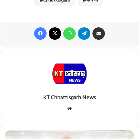
Chhattisgarh
कवर्धा
Facebook
X
WhatsApp
Telegram
Share via Email
KT Chhattisgarh News
Website