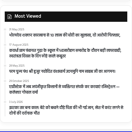
Most Viewed
31 May 2025
भोरमदेव शक्कर कारखाना से 10 लाख की चोरी का खुलासा, दो आरोपी गिरफ्तार,
17 August 2025
कवर्धा ग्राम पंचायत गुढ़ा के स्कूल में ध्वजारोहण समारोह के दौरान बड़ी लापरवाही,
स्वतंत्रता दिवस के दिन छोड़े काले कबूतर
28 May 2025
परम पूज्य पंथ श्री हुजूर नवोदित वंशाचार्य उदयमुनि नाम साहब जी का आगमन।
29 October 2025
एग्रीस्टेक में अब अपंजीकृत किसानों से व्यक्तिगत संपर्क कर करवाएं रजिस्ट्रेशन —
कलेक्टर गोपाल वर्मा
3 July 2026
झटका तार बना काल: बेटे को बचाने दौड़े पिता की भी गई जान, खेत में करंट लगने से
दोनों की दर्दनाक मौत