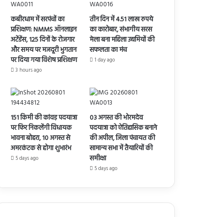
कबीरधाम में सरपंचों का
तीन दिन में 4.51 लाख रुपये
प्रशिक्षण: NMMS ऑनलाइन
का कारोबार, संभागीय सरस
अटेंडेंस, 125 दिनों के रोजगार
मेला बना महिला उद्यमियों की
और समय पर मजदूरी भुगतान
सफलता का मंच
पर दिया गया विशेष प्रशिक्षण
1 day ago
3 hours ago
151 किमी की कांवड़ पदयात्रा
03 अगस्त की भोरमदेव
पर फिर निकलेंगी विधायक
पदयात्रा को ऐतिहासिक बनाने
भावना बोहरा, 10 अगस्त से
की अपील, जिला पंचायत की
अमरकंटक से होगा शुभारंभ
सामान्य सभा में तैयारियों की
समीक्षा
5 days ago
5 days ago