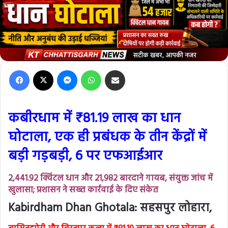
Facebook
X
Messenger
WhatsApp
Share via Email
कबीरधाम में ₹81.19 लाख का धान
घोटाला, एक ही प्रबंधक के तीन केंद्रों में
बड़ी गड़बड़ी, 6 पर एफआईआर
2,441.92 क्विंटल धान और 21,982 बारदाने गायब, संयुक्त जांच में
खुलासा; प्रशासन ने सख्त कार्रवाई के दिए संकेत
Kabirdham Dhan Ghotala: सहसपुर लोहारा,