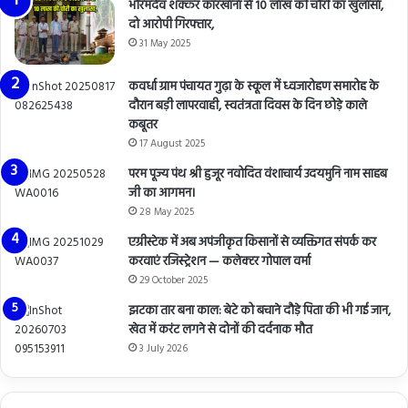
भोरमदेव शक्कर कारखाना से 10 लाख की चोरी का खुलासा,
दो आरोपी गिरफ्तार,
31 May 2025
कवर्धा ग्राम पंचायत गुढ़ा के स्कूल में ध्वजारोहण समारोह के
दौरान बड़ी लापरवाही, स्वतंत्रता दिवस के दिन छोड़े काले
कबूतर
17 August 2025
परम पूज्य पंथ श्री हुजूर नवोदित वंशाचार्य उदयमुनि नाम साहब
जी का आगमन।
28 May 2025
एग्रीस्टेक में अब अपंजीकृत किसानों से व्यक्तिगत संपर्क कर
करवाएं रजिस्ट्रेशन — कलेक्टर गोपाल वर्मा
29 October 2025
झटका तार बना काल: बेटे को बचाने दौड़े पिता की भी गई जान,
खेत में करंट लगने से दोनों की दर्दनाक मौत
3 July 2026