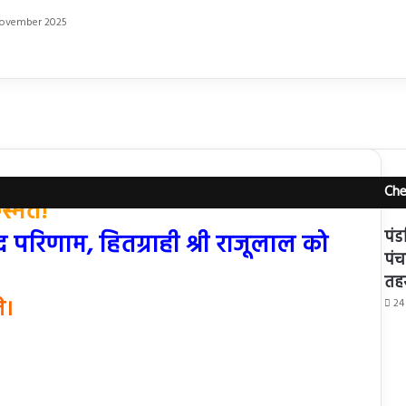
ovember 2025
Che
स्मत!
पंड
द परिणाम, हितग्राही श्री राजूलाल को
पंच
तहस
े।
24