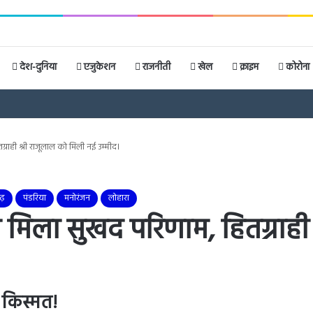
देश-दुनिया
एजुकेशन
राजनीती
खेल
क्राइम
कोरोना
ग्राही श्री राजूलाल को मिली नई उम्मीद।
ढ़
पंडरिया
मनोरंजन
लोहारा
से मिला सुखद परिणाम, हितग्राही
 किस्मत!