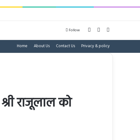
Log In
Sidebar
Search for
Follow
Home
About Us
Contact Us
Privacy & policy
 श्री राजूलाल को