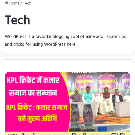
साइकिल वितरण
स्वीकृति
Home
/
Tech
Tech
WordPress is a favorite blogging tool of mine and I share tips
and tricks for using WordPress here.