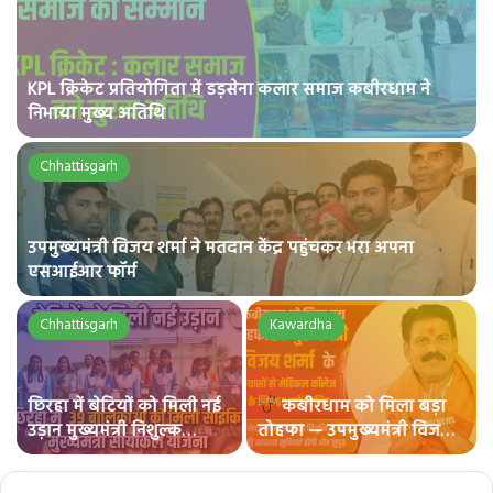
KPL क्रिकेट प्रतियोगिता में डड़सेना कलार समाज कबीरधाम ने
निभाया मुख्य अतिथि
Chhattisgarh
उपमुख्यमंत्री विजय शर्मा ने मतदान केंद्र पहुंचकर भरा अपना
एसआईआर फॉर्म
Chhattisgarh
Kawardha
छिरहा में बेटियों को मिली नई
कबीरधाम को मिला बड़ा
उड़ान मुख्यमंत्री निशुल्क
तोहफा — उपमुख्यमंत्री विजय
सरस्वती साइकिल योजना के
शर्मा के प्रयासों से मेडिकल
तहत 39 बालिकाओं को
कॉलेज के लिए 60 पदों की