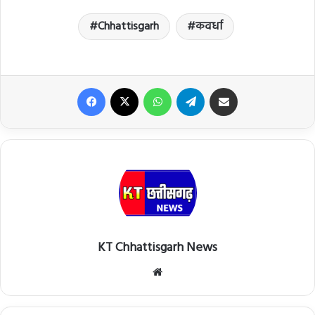
Chhattisgarh
कवर्धा
Facebook
X
WhatsApp
Telegram
Share via Email
KT Chhattisgarh News
Website