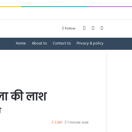
Log In
Sidebar
Search for
Follow
Home
About Us
Contact Us
Privacy & policy
हिला की लाश
श
2,667
1 minute read