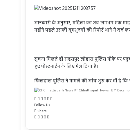
जानकारी के अनुसार, महिला का शव लगभग एक माह पु
महीने पहले उसकी गुमशुदगी की रिपोर्ट थाने में दर्ज क
सूचना मिलते ही सहसपुर लोहारा पुलिस मौके पर पहुं
हुए पोस्टमार्टम के लिए भेज दिया है।
फिलहाल पुलिस ने मामले की जांच शुरू कर दी है कि य
KT Chhattisgarh News
11 Decemb
Facebook
X
Messenger
Messenger
WhatsApp
Share
via
Follow Us
Email
Share
Facebook
X
WhatsApp
Telegram
Share
via
Email