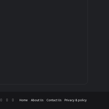
cebook
X
YouTube
Instagram
Home
About Us
Contact Us
Privacy & policy