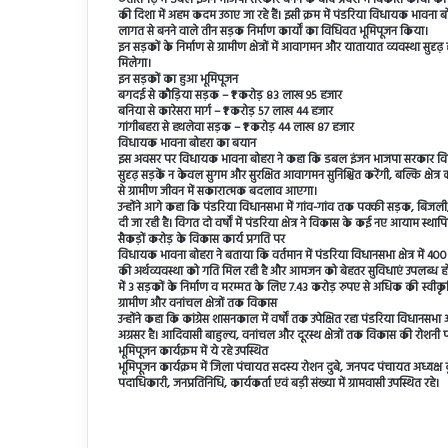
की दिशा में अहम कदम उठाए जा रहे हैं। इसी क्रम में पंडरिया विधायक भावना ब
लागत से बनने वाले तीन सड़क निर्माण कार्यों का विधिवत भूमिपूजन किया।
इन सड़कों के निर्माण से ग्रामीण क्षेत्रों में आवागमन और यातायात व्यवस्था सुद
मिलेगा।
इन सड़कों का हुआ भूमिपूजन
बगदई से कौड़िया सड़क – ₹1 करोड़ 83 लाख 95 हजार
बनिया से कारेसरा मार्ग – ₹1 करोड़ 57 लाख 44 हजार
गांगीबहरा से हथलेवा सड़क – ₹1 करोड़ 44 लाख 87 हजार
विधायक भावना बोहरा का बयान
इस अवसर पर विधायक भावना बोहरा ने कहा कि डबल इंजन भाजपा सरकार विकास,
सुदृढ़ सड़कें न केवल सुगम और सुरक्षित आवागमन सुनिश्चित करेंगी, बल्कि क्षेत्र 
से ग्रामीण जीवन में सकारात्मक बदलाव आएगा।
उन्होंने आगे कहा कि पंडरिया विधानसभा में गांव-गांव तक पक्की सड़क, बिजल
दी जा रही है। विगत दो वर्षों में पंडरिया क्षेत्र ने विकास के कई नए आयाम स्थापि
सैकड़ों करोड़ के विकास कार्य प्रगति पर
विधायक भावना बोहरा ने बताया कि वर्तमान में पंडरिया विधानसभा क्षेत्र में 400
की अर्थव्यवस्था को गति मिल रही है और आमजन को बेहतर सुविधाएं उपलब्ध हो र
में 3 सड़कों के निर्माण व मरम्मत के लिए 7.43 करोड़ रुपए से अधिक की स्वीकृ
ग्रामीण और वनांचल क्षेत्रों तक विकास
उन्होंने कहा कि कांग्रेस शासनकाल में वर्षों तक उपेक्षित रहा पंडरिया विधानस
अग्रसर है। आदिवासी बाहुल्य, वनांचल और दूरस्थ क्षेत्रों तक विकास की रोशनी पह
भूमिपूजन कार्यक्रम में ये रहे उपस्थित
भूमिपूजन कार्यक्रम में जिला पंचायत सदस्य रोशन दुबे, जनपद पंचायत अध्यक्ष 
पदाधिकारी, जनप्रतिनिधि, कार्यकर्ता एवं बड़ी संख्या में ग्रामवासी उपस्थित रहे।