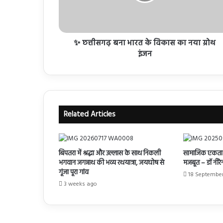
✨ छत्तीसगढ़ बना भारत के विकास का नया ग्रोथ
इंजन
Related Articles
बिपतरा में श्रद्धा और उल्लास के साथ निकली
सामाजिक एकता 
भगवान जगन्नाथ की भव्य रथयात्रा, जयघोष से
मजबूत – डाॅ नीरेन्द
गूंजा पूरा गांव
18 Septembe
3 weeks ago