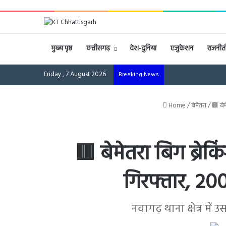
मुख्य पृष्ठ
छत्तीसगढ़
देश-दुनिया
एजुकेशन
राजनीत
Friday , 7 August 2026
Breaking News
Home
/
बेमेतरा
/
🟥 बे
🟥 बेमेतरा बिग ब्रेक
गिरफ्तार, 2
नवागढ़ थाना क्षेत्र मे