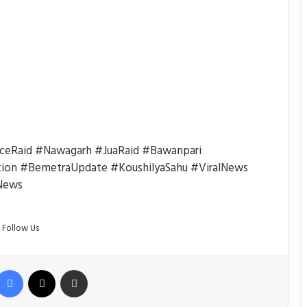
ceRaid #Nawagarh #JuaRaid #Bawanpari
ion #BemetraUpdate #KoushilyaSahu #ViralNews
News
Follow Us
Facebook
X
Share via Email