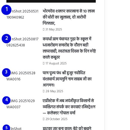
भोरमदेव शक्कर कारखाना से 10 लाख
की चोरी का खुलासा, दो आरोपी
गिरफ्तार,
31 May 2025
कवर्धा ग्राम पंचायत गुढ़ा के स्कूल में
ध्वजारोहण समारोह के दौरान बड़ी
लापरवाही, स्वतंत्रता दिवस के दिन छोड़े
काले कबूतर
17 August 2025
परम पूज्य पंथ श्री हुजूर नवोदित
वंशाचार्य उदयमुनि नाम साहब जी का
आगमन।
28 May 2025
एग्रीस्टेक में अब अपंजीकृत किसानों से
व्यक्तिगत संपर्क कर करवाएं रजिस्ट्रेशन
— कलेक्टर गोपाल वर्मा
29 October 2025
झटका तार बना काल: बेटे को बचाने