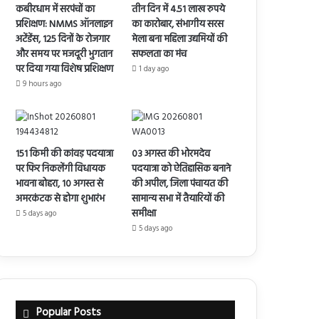
कबीरधाम में सरपंचों का
तीन दिन में 4.51 लाख रुपये
प्रशिक्षण: NMMS ऑनलाइन
का कारोबार, संभागीय सरस
अटेंडेंस, 125 दिनों के रोजगार
मेला बना महिला उद्यमियों की
और समय पर मजदूरी भुगतान
सफलता का मंच
पर दिया गया विशेष प्रशिक्षण
1 day ago
9 hours ago
151 किमी की कांवड़ पदयात्रा
03 अगस्त की भोरमदेव
पर फिर निकलेंगी विधायक
पदयात्रा को ऐतिहासिक बनाने
भावना बोहरा, 10 अगस्त से
की अपील, जिला पंचायत की
अमरकंटक से होगा शुभारंभ
सामान्य सभा में तैयारियों की
समीक्षा
5 days ago
5 days ago
Popular Posts