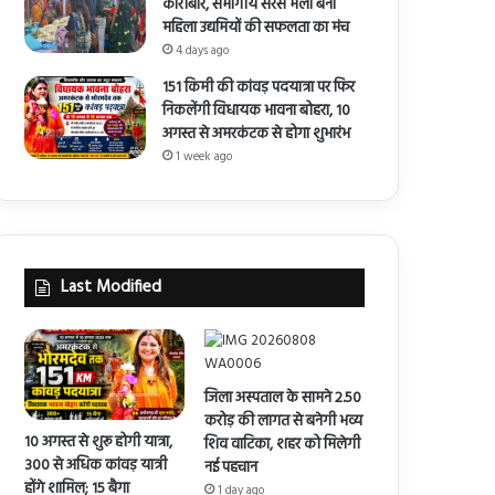
कारोबार, संभागीय सरस मेला बना
महिला उद्यमियों की सफलता का मंच
4 days ago
151 किमी की कांवड़ पदयात्रा पर फिर
निकलेंगी विधायक भावना बोहरा, 10
अगस्त से अमरकंटक से होगा शुभारंभ
1 week ago
Last Modified
जिला अस्पताल के सामने 2.50
करोड़ की लागत से बनेगी भव्य
10 अगस्त से शुरू होगी यात्रा,
शिव वाटिका, शहर को मिलेगी
300 से अधिक कांवड़ यात्री
नई पहचान
होंगे शामिल; 15 बैगा
1 day ago