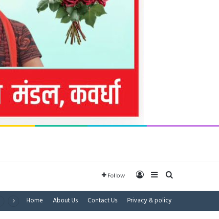
Log In
Sidebar
Search for
Follow
Home
About Us
Contact Us
Privacy & policy