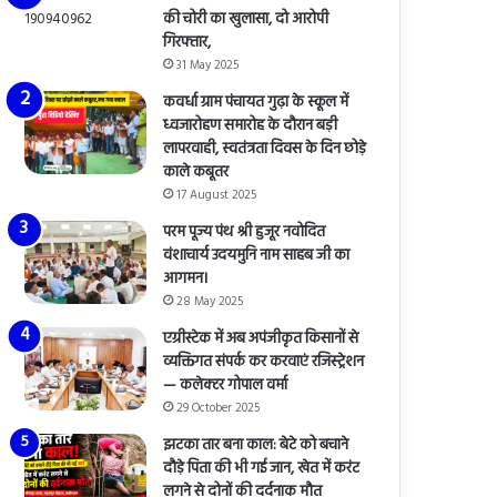
की चोरी का खुलासा, दो आरोपी
गिरफ्तार,
31 May 2025
कवर्धा ग्राम पंचायत गुढ़ा के स्कूल में
ध्वजारोहण समारोह के दौरान बड़ी
लापरवाही, स्वतंत्रता दिवस के दिन छोड़े
काले कबूतर
17 August 2025
परम पूज्य पंथ श्री हुजूर नवोदित
वंशाचार्य उदयमुनि नाम साहब जी का
आगमन।
28 May 2025
एग्रीस्टेक में अब अपंजीकृत किसानों से
व्यक्तिगत संपर्क कर करवाएं रजिस्ट्रेशन
— कलेक्टर गोपाल वर्मा
29 October 2025
झटका तार बना काल: बेटे को बचाने
दौड़े पिता की भी गई जान, खेत में करंट
लगने से दोनों की दर्दनाक मौत