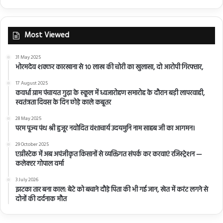
Most Viewed
31 May 2025
भोरमदेव शक्कर कारखाना से 10 लाख की चोरी का खुलासा, दो आरोपी गिरफ्तार,
17 August 2025
कवर्धा ग्राम पंचायत गुढ़ा के स्कूल में ध्वजारोहण समारोह के दौरान बड़ी लापरवाही,
स्वतंत्रता दिवस के दिन छोड़े काले कबूतर
28 May 2025
परम पूज्य पंथ श्री हुजूर नवोदित वंशाचार्य उदयमुनि नाम साहब जी का आगमन।
29 October 2025
एग्रीस्टेक में अब अपंजीकृत किसानों से व्यक्तिगत संपर्क कर करवाएं रजिस्ट्रेशन —
कलेक्टर गोपाल वर्मा
3 July 2026
झटका तार बना काल: बेटे को बचाने दौड़े पिता की भी गई जान, खेत में करंट लगने से
दोनों की दर्दनाक मौत