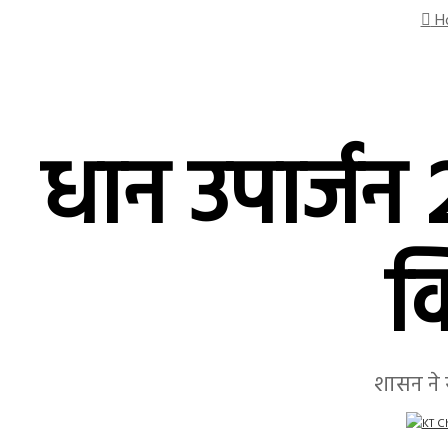
H
धान उपार्जन
क
शासन ने 