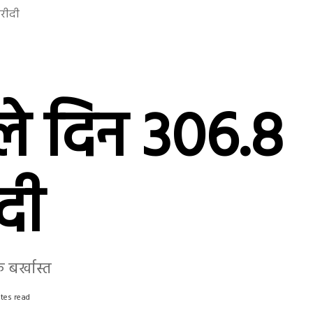
खरीदी
ले दिन 306.8
दी
 बर्खास्त
tes read