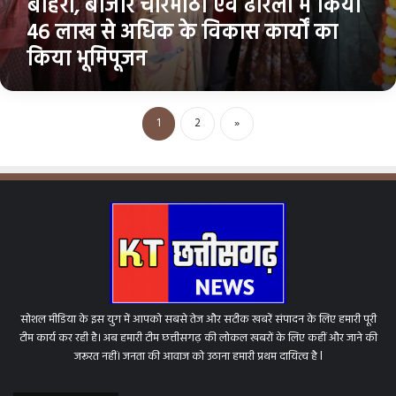
बोहरा, बाजार चारभाठा एवं ढोरली में किया
में
46 लाख से अधिक के विकास कार्यों का
किया
किया भूमिपूजन
46
लाख
से
अधिक
1
2
»
के
विकास
कार्यों
का
किया
भूमिपूजन
सोशल मीडिया के इस युग में आपको सबसे तेज और सटीक खबरें संपादन के लिए हमारी पूरी
टीम कार्य कर रही है। अब हमारी टीम छत्तीसगढ़ की लोकल खबरों के लिए कहीं और जाने की
जरूरत नहीं। जनता की आवाज को उठाना हमारी प्रथम दायित्व है l