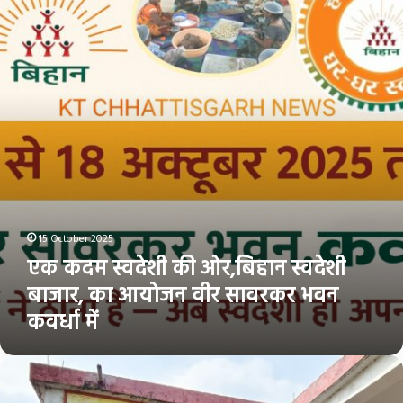
की
ओर,बिहान
स्वदेशी
बाजार,
का
आयोजन
वीर
सावरकर
भवन
कवर्धा
में
15 October 2025
एक कदम स्वदेशी की ओर,बिहान स्वदेशी
बाजार, का आयोजन वीर सावरकर भवन
कवर्धा में
KDV
Mission
जिला