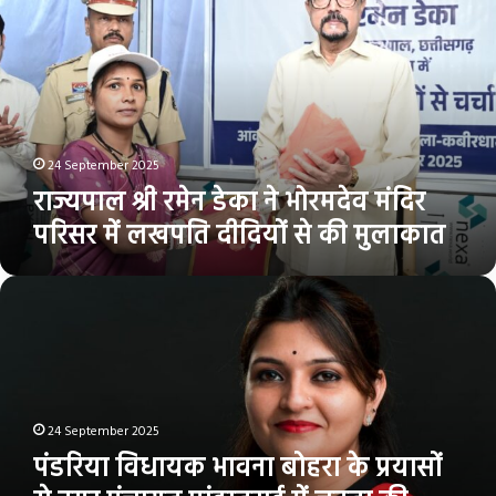
रमेन
डेका
ने
भोरमदेव
मंदिर
परिसर
में
लखपति
24 September 2025
दीदियों
राज्यपाल श्री रमेन डेका ने भोरमदेव मंदिर
से
परिसर में लखपति दीदियों से की मुलाकात
की
मुलाकात
पंडरिया
विधायक
भावना
बोहरा
के
प्रयासों
से
24 September 2025
नगर
पंडरिया विधायक भावना बोहरा के प्रयासों
पंचायत
पांडातराई