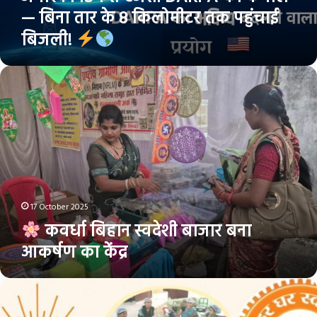
8
— बिना तार के 8 किलोमीटर तक पहुंचाई
किलोमीटर
बिजली!
तक
पहुंचाई
बिजली!
कवर्धा
बिहान
स्वदेशी
बाजार
बना
आकर्षण
का
केंद्र
17 October 2025
कवर्धा बिहान स्वदेशी बाजार बना
आकर्षण का केंद्र
एक
कदम
स्वदेशी