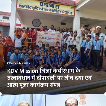
कबीरधाम
के
तत्वावधान
में
दीपावली
पर
जीव
दया
एवं
आत्म
पूजा
कार्यक्रम
14 October 2025
संपन्न
KDV Mission जिला कबीरधाम के
तत्वावधान में दीपावली पर जीव दया एवं
आत्म पूजा कार्यक्रम संपन्न
राज्यपाल
श्री