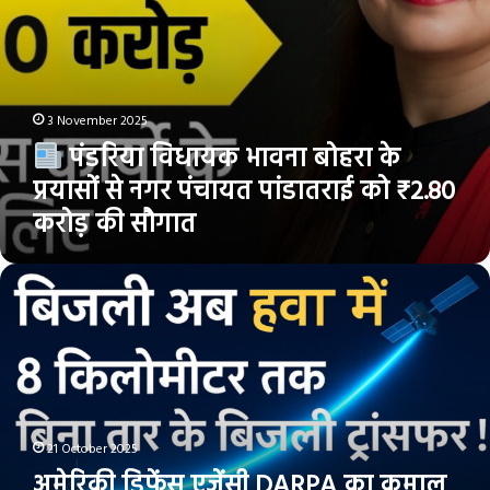
पांडातराई
को
₹2.80
करोड़
की
3 November 2025
सौगात
पंडरिया विधायक भावना बोहरा के
प्रयासों से नगर पंचायत पांडातराई को ₹2.80
करोड़ की सौगात
अमेरिकी
डिफेंस
एजेंसी
DARPA
का
कमाल
—
बिना
21 October 2025
तार
अमेरिकी डिफेंस एजेंसी DARPA का कमाल
के