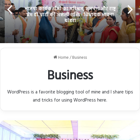
भाजपा कार्यकर्ताओं का परिश्रम, समर्पण और राष्ट्र
प्रेम ही पार्टी की असली शक्ति : विधायक भावना
बोहरा
Home
/
Business
Business
WordPress is a favorite blogging tool of mine and I share tips
and tricks for using WordPress here.
भाजपा
कार्यकर्ताओं
का